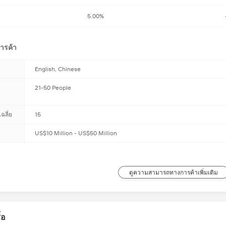
5.00%
ารค้า
English, Chinese
21-50 People
ฉลี่ย
15
US$10 Million - US$50 Million
ดูความสามารถทางการค้าเพิ่มเติม
FOB, CFR, CIF, EXW, FAS, CIP, FCA, CPT, DEQ, DDP, DDU, Express Deli
นที่
USD, EUR, JPY, CAD, AUD, HKD, GBP, CNY, CHF
้อ