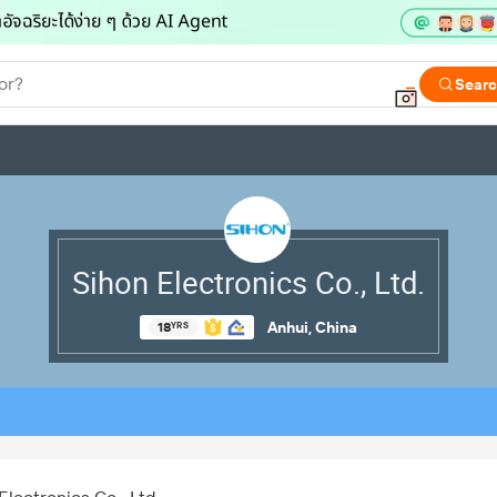
or?
Sear
Sihon Electronics Co., Ltd.
Anhui, China
18
YRS