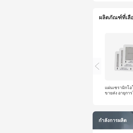
บริษัทของเรายึดมั
เลิศ" และ "มุ่งเน้
เพื่อการบริการ" เร
ผลิตภัณฑ์ที่เลื
บริการระดับมืออาช
แผ่นเซรามิกโ
ขายส่ง อายุการ
ยาวนาน ขนาด 
ซม.*11.5 ซม. สำ
ผลิตโอโซนใน
กำลังการผลิต