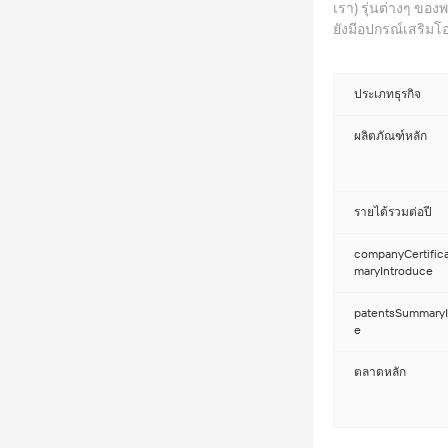
เรา) รุ่นต่างๆ ขอ
ยังมีอุปกรณ์เสริ
ที่หลากหลาย โรงงา
อุปกรณ์จุดระเบิดท
เครื่องผลิตประจุล
ประเภทธุรกิจ
จักรยานยนต์: ผลิต
โรงงานอุปกรณ์รัก
ผลิตภัณฑ์หลัก
หลากหลายชนิด ฯล
ความปลอดภัยอื่นๆ 
หลากหลาย บริการทา
รายได้รวมต่อปี
การทดสอบที่เข้มงวด 
ผลิตภัณฑ์และบริการ
companyCertific
ได้จัดทำระบบการทด
maryIntroduce
การตรวจสอบคุณภา
และ MIL นอกจากนี้
patentsSummaryI
นอกจากนี้ เรายังให
e
รีโมทคอนโทรล และ
หน้า วัตถุประสงค์ข
ตลาดหลัก
ระดับสูง เราสร้า
บริการ พร้อมทั้งจัด
สร้างสรรค์ เพื่อมอบ