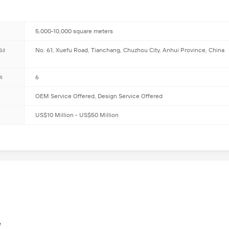
5,000-10,000 square meters
อง
No. 61, Xuefu Road, Tianchang, Chuzhou City, Anhui Province, China
ต
6
OEM Service Offered, Design Service Offered
US$10 Million - US$50 Million
นการวิจัยและพัฒนา
e