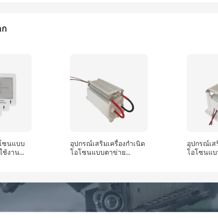
่นในปรัชญา "ความจริงใจ ความตั้งใจ ความคิดสร้างสรรค์ ความเป็น
นตลาด คุณภาพเพื่อความอยู่รอด นวัตกรรมเพื่อการพัฒนา จุดมุ่งหมาย
าจะพยายามอย่างดีที่สุดเพื่อให้ลูกค้าได้รับผลิตภัณฑ์ที่มีคุณภาพและ
อก
ีพ
อโซนแบบ
อุปกรณ์เสริมเครื่องกำเนิด
อุปกรณ์เสร
ใช้งาน
โอโซนแบบตาข่าย
โอโซนแบ
11.5
อะลูมิเนียมสองด้าน 20
อะลูมิเนี
หรับเครื่อง
กรัม - 220V ช่องรับอากาศ
กรัม - 22
อากาศ
10 เมตร/วินาที สำหรับ
10 เมตร/ว
ประกอบเครื่องกำเนิด
ประกอบเคร
โอโซนระดับมืออาชีพ
โอโซนระด