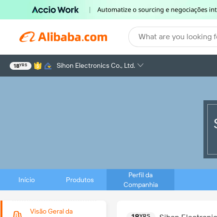
What are you looking f
Sihon Electronics Co., Ltd.
18
YRS
Perfil da
Início
Produtos
Companhia
Visão Geral da
18
YRS