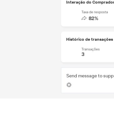
Interação do Comprado
Moeda de pagamento
aceita
Taxa de resposta
Tipo de pagamento
82%
aceito
Porto mais próximo
Histórico de transações
Transações
3
Send message to suppl